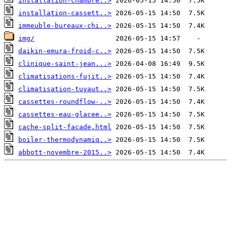
installation-chambre..>
installation-cassett..>
immeuble-bureaux-chi..>
img/
daikin-emura-froid-c..>
clinique-saint-jean...>
climatisations-fujit..>
climatisation-tuyaut..>
cassettes-roundflow-..>
cassettes-eau-glacee..>
cache-split-facade.html
boiler-thermodynamiq..>
abbott-novembre-2015..>