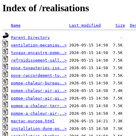
Index of /realisations
Name
Last modified
Size
De
Parent Directory
ventilation-mecaniqu..>
tuyaux-encastre-pomp..>
refroidissement-sall..>
pose-tuyauteries-iso..>
pose-raccordement-tu..>
pompe-chaleur-bureau..>
pompe-chaleur-air-ai..>
pompe-chaleur-air-ai..>
pompe-a-chaleur-terr..>
pompe-a-chaleur-air-..>
mactac-europe.html
installation-dune-po..>