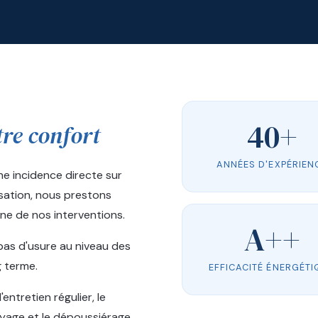
40+
tre confort
ANNÉES D'EXPÉRIEN
ne incidence directe sur
sation, nous prestons
ne de nos interventions.
A++
 a pas d'usure au niveau des
g terme.
EFFICACITÉ ÉNERGÉTI
ntretien régulier, le
toyage et le dépoussiérage