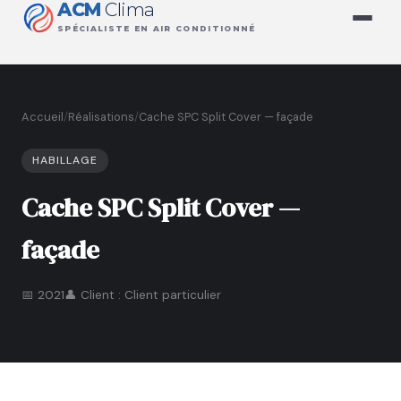
ACM
Clima
SPÉCIALISTE EN AIR CONDITIONNÉ
Accueil
/
Réalisations
/
Cache SPC Split Cover — façade
HABILLAGE
Cache SPC Split Cover —
façade
📅 2021
👤 Client : Client particulier