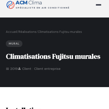
ACM
Clima
SPÉCIALISTE EN AIR CONDITIONNÉ
Accueil
/
Réalisations
/
Climatisations Fujitsu murales
MURAL
Climatisations Fujitsu murales
📅 2019
👤 Client : Client entreprise