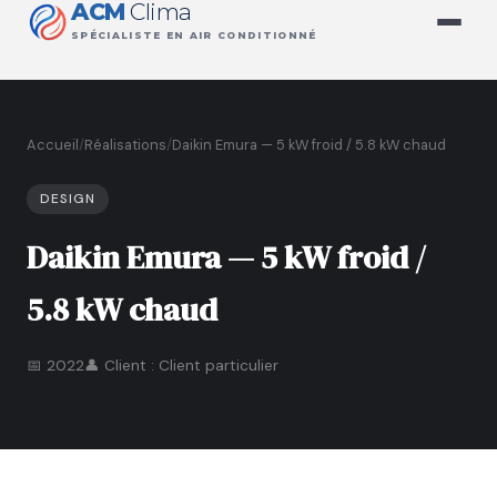
ACM
Clima
SPÉCIALISTE EN AIR CONDITIONNÉ
Accueil
/
Réalisations
/
Daikin Emura — 5 kW froid / 5.8 kW chaud
DESIGN
Daikin Emura — 5 kW froid /
5.8 kW chaud
📅 2022
👤 Client : Client particulier