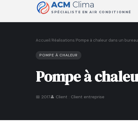
ACM
Clima
SPÉCIALISTE EN AIR CONDITIONNÉ
Accueil
/
Réalisations
/
Pompe à chaleur dans un bureau
POMPE À CHALEUR
Pompe à chaleu
📅 2017
👤 Client : Client entreprise