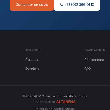
Demander un devis
📞 +32 (0)2 366 01 10
SERVICES
NAVIGATION
Bureaux
Réalisations
Domicile
FAQ
© 2025 ACM Clima s.a. Tous droits réservés.
ALTABENA
Made with ❤️
Politique de confidentialité