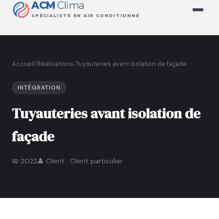
ACM
Clima
SPÉCIALISTE EN AIR CONDITIONNÉ
Accueil
/
Réalisations
/
Tuyauteries avant isolation de façade
INTÉGRATION
Tuyauteries avant isolation de
façade
📅 2022
👤 Client : Client particulier